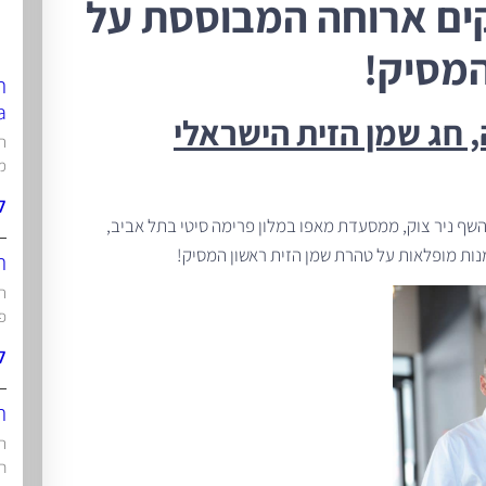
קים ארוחה המבוססת על
המסיק!
ת
a
 חג שמן הזית הישראלי
תו
מ
ל
השף ניר צוק, ממסעדת מאפו במלון פרימה סיטי בתל אביב,
נות מופלאות על טהרת שמן הזית ראשון המסיק!
ת
תו
פו
ל
ת
הי
ח