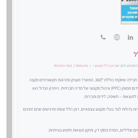
ל
 מוניטין חיובי
at
רונן הלל Monitin-Net
+ posts
|
Website
|
רונן הלל הוא בעלים ומנכ"ל משרד תקשורת, יחסי ציבור, שיווק וניהול מוניטין, המציע חבילה שיווקית כוללת 360º. המשרד מעניק פתרונות תקשורתיים מקצה
לקצה – החל מבניית אתרים וניהול תוכן, דרך יחסי ציבור וקידום אורגני (SEO), ועד קידום ממומן (PPC) וניהול מקצועי של מדיה חברתית. היתרון הגדול הוא
תוצאות – חשיפה, לידים ומכירות.
 גדולות לצד בעלי מקצוע עצמאיים. רונן הלל וצוותו מדגישים שהם זמינים
ם שליליים, הסרת פסקי דין, ותיקון תוצאות חיפוש בעייתיות.