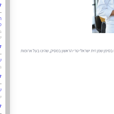
ל
ת
ט
ש
ל
סימן שמן זית ישראלי טרי הראשון במסיק, שהינו בעל ארומות
ש
בט
ל
ש
ש
ל