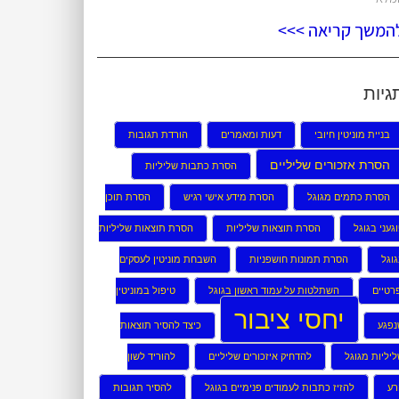
המשך קריאה >>>
גיות
בניית מוניטין חיובי
דעות ומאמרים
הורדת תגובות
הסרת אזכורים שליליים
הסרת כתבות שליליות
הסרת כתמים מגוגל
הסרת מידע אישי רגיש
הסרת תוכן
געני בגוגל
הסרת תוצאות שליליות
הסרת תוצאות שליליות
וגל
הסרת תמונות חושפניות
השבחת מוניטין לעסקים
רטיים
השתלטות על עמוד ראשון בגוגל
טיפול במוניטין
יחסי ציבור
נפגע
כיצד להסיר תוצאות
יליות מגוגל
להדחיק איזכורים שליליים
להוריד לשון
רע
להזיז כתבות לעמודים פנימיים בגוגל
להסיר תגובות