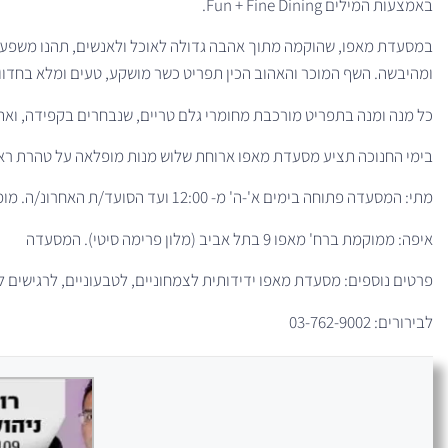
באמצעות המילים Fun + Fine Dining.
במסעדת מאפו, שהוקמה מתוך אהבה גדולה לאוכל ולאנשים, תהנו משפע של
ומהיבשה. השף המוכר והאהוב הכין תפריט כשר מושקע, טעים ומלא בחדו
כל מנה ומנה בתפריט מורכבת מחומרי גלם טריים, שנבחרים בקפידה, ואת 
בימי החנוכה תציע מסעדת מאפו ארוחת שלוש מנות מופלאה על טהרת ראש
מתי: המסעדה פתוחה בימים א'-ה' מ- 12:00 ועד הסועד/ת האחרונ/ה. מומלץ להתקשר ולהזמין מקום.
איפה: ממוקמת ברח' מאפו 9 בתל אביב (מלון פרימה סיטי). המסעדה
פרטים נוספים: מסעדת מאפו ידידותית לצמחוניים, לטבעוניים, לרגישים לל
לבירורים: 03-762-9002