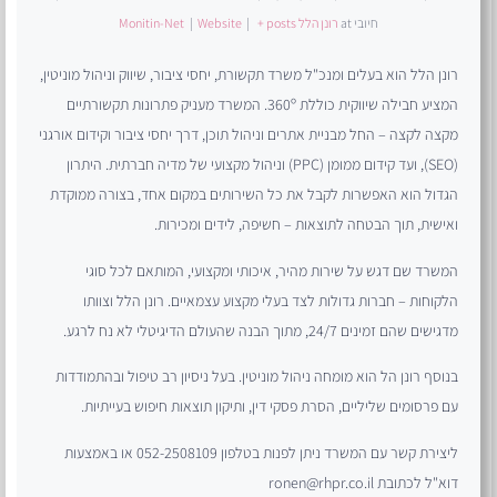
חיובי
at
רונן הלל Monitin-Net
+ posts
|
Website
|
רונן הלל הוא בעלים ומנכ"ל משרד תקשורת, יחסי ציבור, שיווק וניהול מוניטין,
המציע חבילה שיווקית כוללת 360º. המשרד מעניק פתרונות תקשורתיים
מקצה לקצה – החל מבניית אתרים וניהול תוכן, דרך יחסי ציבור וקידום אורגני
(SEO), ועד קידום ממומן (PPC) וניהול מקצועי של מדיה חברתית. היתרון
הגדול הוא האפשרות לקבל את כל השירותים במקום אחד, בצורה ממוקדת
ואישית, תוך הבטחה לתוצאות – חשיפה, לידים ומכירות.
המשרד שם דגש על שירות מהיר, איכותי ומקצועי, המותאם לכל סוגי
הלקוחות – חברות גדולות לצד בעלי מקצוע עצמאיים. רונן הלל וצוותו
מדגישים שהם זמינים 24/7, מתוך הבנה שהעולם הדיגיטלי לא נח לרגע.
בנוסף רונן הל הוא מומחה ניהול מוניטין. בעל ניסיון רב טיפול ובהתמודדות
עם פרסומים שליליים, הסרת פסקי דין, ותיקון תוצאות חיפוש בעייתיות.
ליצירת קשר עם המשרד ניתן לפנות בטלפון 052-2508109 או באמצעות
דוא"ל לכתובת ronen@rhpr.co.il