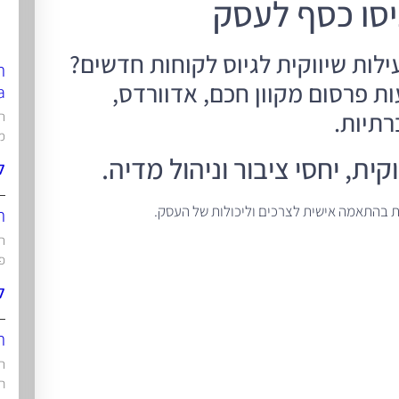
יסו כסף לעסק
ילות שיווקית לגיוס לקוחות חדשים?
ת
 פרסום מקוון חכם, אדוורדס,
a
רתיות.
תו
מ
ת, יחסי ציבור וניהול מדיה.
ל
ות בהתאמה אישית לצרכים וליכולות של העסק.
ת
תו
פו
ל
ת
הי
ח