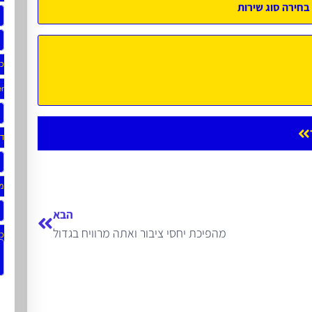
כת
er
ד
מג
הבא
מהפיכת יחסי ציבור ואתה מרוויח בגדול
כת