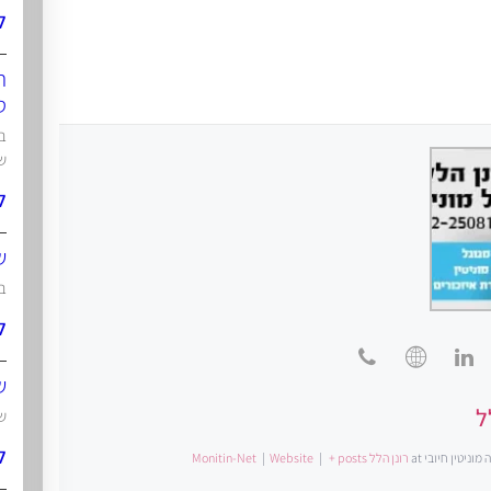
ל
ת
ט
ש
ל
ש
בט
ל
ש
ל
ש
ל
 מוניטין חיובי
at
רונן הלל Monitin-Net
+ posts
|
Website
|