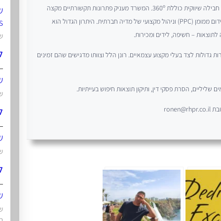
רונן הלל הוא בעלים ומנכ"ל משרד תקשורת, יחסי ציבור, שיווק וניהול מוניטין, המציע חבילה שיווקית כוללת 360º. המשרד מעניק פתרונות תקשורתיים מקצה
ש
s
לקצה – החל מבניית אתרים וניהול תוכן, דרך יחסי ציבור וקידום אורגני (SEO), ועד קידום ממומן (PPC) וניהול מקצועי של מדיה חברתית. היתרון הגדול הוא
תוצאות – חשיפה, לידים ומכירות.
של
ל
 גדולות לצד בעלי מקצוע עצמאיים. רונן הלל וצוותו מדגישים שהם זמינים
ש
ם שליליים, הסרת פסקי דין, ותיקון תוצאות חיפוש בעייתיות.
ש
ל
של
של
ל
ש
שי
ה