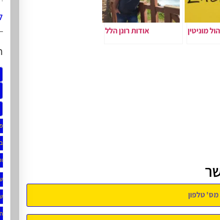
ל
הול מוניטין
אודות רונן הלל
ת
פו
בג
ופ
שר
ש
של
ה