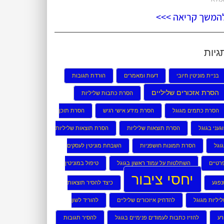
המשך קריאה >>>
גיות
בניית מוניטין חיובי
דעות ומאמרים
הורדת תגובות
הסרת אזכורים שליליים
הסרת כתבות שליליות
הסרת כתמים מגוגל
הסרת מידע אישי רגיש
הסרת תוכן
געני בגוגל
הסרת תוצאות שליליות
הסרת תוצאות שליליות
וגל
הסרת תמונות חושפניות
השבחת מוניטין לעסקים
רטיים
השתלטות על עמוד ראשון בגוגל
טיפול במוניטין
יחסי ציבור
נפגע
כיצד להסיר תוצאות
יליות מגוגל
להדחיק איזכורים שליליים
להוריד לשון
רע
להזיז כתבות לעמודים פנימיים בגוגל
להסיר תגובות