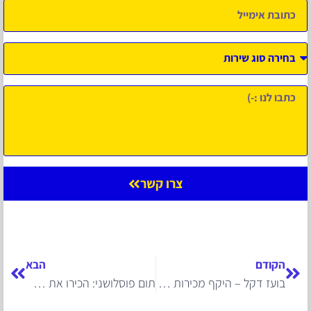
צרו קשר
הקודם
הבא
בועז דקל – היקף מכירות כלל המרצ'נדייז במשחקי היורו למעלה מ-100 מיליון אירו
תום פוסלושני: הכירו את מותג האופנועים hasqvarna