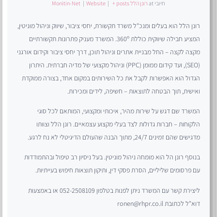
חיובי
at
רונן הלל Monitin-Net
+ posts
|
Website
|
רונן הלל הוא בעלים ומנכ"ל משרד תקשורת, יחסי ציבור, שיווק וניהול מוניטין,
המציע חבילה שיווקית כוללת 360º. המשרד מעניק פתרונות תקשורתיים
מקצה לקצה – החל מבניית אתרים וניהול תוכן, דרך יחסי ציבור וקידום אורגני
(SEO), ועד קידום ממומן (PPC) וניהול מקצועי של מדיה חברתית. היתרון
הגדול הוא האפשרות לקבל את כל השירותים במקום אחד, בצורה ממוקדת
ואישית, תוך הבטחה לתוצאות – חשיפה, לידים ומכירות.
המשרד שם דגש על שירות מהיר, איכותי ומקצועי, המותאם לכל סוגי
הלקוחות – חברות גדולות לצד בעלי מקצוע עצמאיים. רונן הלל וצוותו
מדגישים שהם זמינים 24/7, מתוך הבנה שהעולם הדיגיטלי לא נח לרגע.
בנוסף רונן הל הוא מומחה ניהול מוניטין. בעל ניסיון רב טיפול ובהתמודדות
עם פרסומים שליליים, הסרת פסקי דין, ותיקון תוצאות חיפוש בעייתיות.
ליצירת קשר עם המשרד ניתן לפנות בטלפון 052-2508109 או באמצעות
דוא"ל לכתובת ronen@rhpr.co.il
.