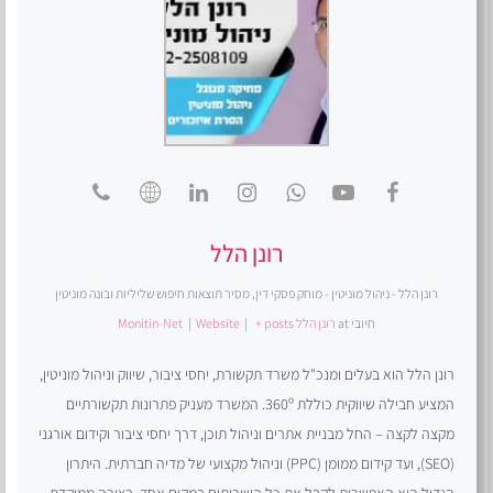
רונן הלל
רונן הלל - ניהול מוניטין - מוחק פסקי דין, מסיר תוצאות חיפוש שליליות ובונה מוניטין
חיובי
at
רונן הלל Monitin-Net
+ posts
|
Website
|
רונן הלל הוא בעלים ומנכ"ל משרד תקשורת, יחסי ציבור, שיווק וניהול מוניטין,
המציע חבילה שיווקית כוללת 360º. המשרד מעניק פתרונות תקשורתיים
מקצה לקצה – החל מבניית אתרים וניהול תוכן, דרך יחסי ציבור וקידום אורגני
(SEO), ועד קידום ממומן (PPC) וניהול מקצועי של מדיה חברתית. היתרון
הגדול הוא האפשרות לקבל את כל השירותים במקום אחד, בצורה ממוקדת