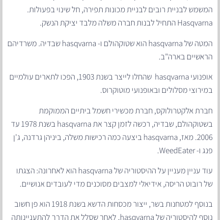
המשמש לבניית רובים לבניית מכונות תפירה, חל שינוי בפעולות.
Hasqvarna התחיל לבנות חברה משלה מלבד יציקת הנשק.
המטה של ​​hasqvarna הוא שטוקהולם ו- hasqvarna שבדיה. משרדיהם
הראשיים בארה"ב.
אופנועי hasqvarna שהחלו לייצר בשנת 1903, הפכו לתארים עולמיים
במירוצי מסלולים ובאופנועי מוטוקרוס.
חברת אלקטרולוקס, חברת מכשירי חשמל ביתיים הממוקמת
בשטוקהולם, שבדיה, רכשה לזמן קצר את hasqvarna בשנת 1978 עד
2006. מאז, hasqvarna ביצעה כמה רכישות משלה, ביניהן גרדנה, ג'ן
פנג ו- WeedEater.
עוד עניין מעניין על ההיסטוריה של hasqvarna הוא לאחרונה: הצגתו
של רובוט הריסה, אידיאלי למצבים מסוכנים מדי לעובדים אנושיים.
בנוסף למטחנות בשר, ייצור מכסחות הדשא בשנת 1918 הוא פן חשוב
נוסף להיסטוריה של hasqvarna, לאחר שסלל את הדרך להתעניינותה