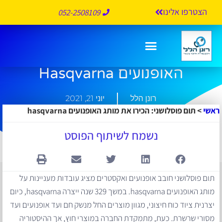
הצטרפו אלינו
052-2508109
תום פוסלושני: הכירו את מותג
האופנועים Hasqvarna
רונן הלל
יוני 21, 2021
ראשי
>
תום פוסלושני: הכירו את מותג האופנועים hasqvarna
נשמח לשיתוף הפוסט
תום פוסלושני חובב אופנועים ואקסטרים מציג עובדות מעניינות על
מותג האופנועים hasqvarna. במשך 329 שנה ייצרה hasqvarna, כיום
יצרנית ציוד כוח חיצוני, מגוון מוצרים החל מנשק חם ועד אופנועים ועד
מסורי שרשרת. כעת, מתמקדת החברה במוצרי חוץ, אך ההיסטוריה