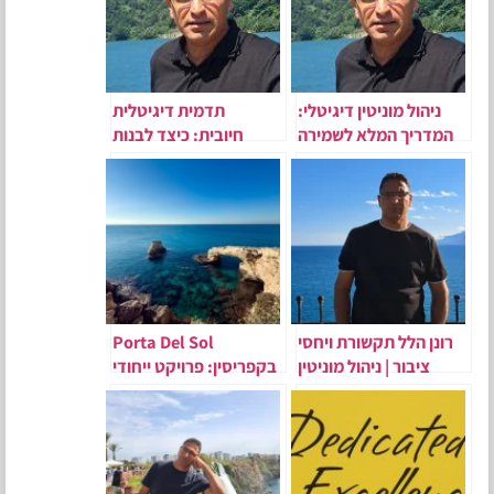
ניהול מוניטין דיגיטלי:
תדמית דיגיטלית
המדריך המלא לשמירה
חיובית: כיצד לבנות
על תדמית אונליין
נוכחות טובה בגוגל ובAI
רונן הלל תקשורת ויחסי
Porta Del Sol
ציבור | ניהול מוניטין
בקפריסין: פרויקט ייחודי
בניהולו של שי מזיג