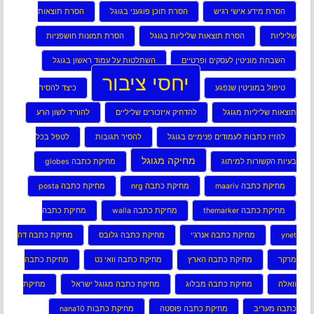
הסרת מידע אישי רגיש
הסרת תוכן פוגעני בגוגל
הסרת תוצאות
שליליות
הסרת תוצאות שליליות בגוגל
הסרת תמונות חושפניות
השבחת מוניטין לעסקים ופרטיים
השתלטות על עמוד ראשון בגוגל
יחסי ציבור
טיפול במוניטין שנפגע
כיצד להסיר
תוצאות שליליות מגוגל
להדחיק איזכורים שליליים
להוריד לשון הרע
להזיז כתבות לעמודים פנימיים בגוגל
להסיר תגובות
לטפל בכל
מחיקה מגוגל
בעיות הקשורות למיתוג
מחיקת כתבה globes
מחיקת כתבה maariv
מחיקת כתבה nrg
מחיקת כתבה posta
מחיקת כתבה themarker
מחיקת כתבה walla
מחיקת כתבה
ynet
מחיקת כתבה אנרג’י
מחיקת כתבה גלובס
מחיקת כתבה דה
מרקר
מחיקת כתבה הארץ
מחיקת כתבה וואי נט
מחיקת כתבה
וואלה
מחיקת כתבה מבלוג
מחיקת כתבה מגוגל ישראל
מחיקת
כתבה מעריב
מחיקת כתבה פוסטה
מחיקת כתבות nana10