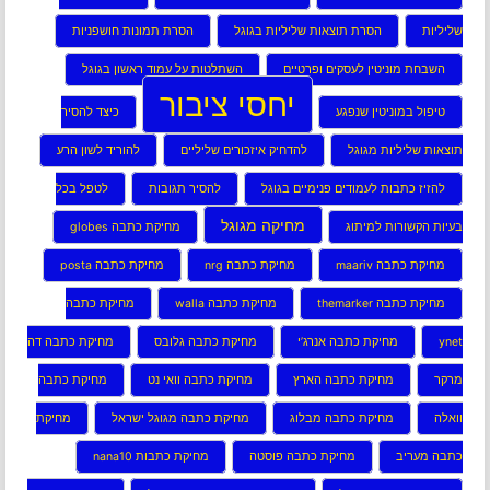
שליליות
הסרת תוצאות שליליות בגוגל
הסרת תמונות חושפניות
השבחת מוניטין לעסקים ופרטיים
השתלטות על עמוד ראשון בגוגל
יחסי ציבור
טיפול במוניטין שנפגע
כיצד להסיר
תוצאות שליליות מגוגל
להדחיק איזכורים שליליים
להוריד לשון הרע
להזיז כתבות לעמודים פנימיים בגוגל
להסיר תגובות
לטפל בכל
מחיקה מגוגל
בעיות הקשורות למיתוג
מחיקת כתבה globes
מחיקת כתבה maariv
מחיקת כתבה nrg
מחיקת כתבה posta
מחיקת כתבה themarker
מחיקת כתבה walla
מחיקת כתבה
ynet
מחיקת כתבה אנרג’י
מחיקת כתבה גלובס
מחיקת כתבה דה
מרקר
מחיקת כתבה הארץ
מחיקת כתבה וואי נט
מחיקת כתבה
וואלה
מחיקת כתבה מבלוג
מחיקת כתבה מגוגל ישראל
מחיקת
כתבה מעריב
מחיקת כתבה פוסטה
מחיקת כתבות nana10