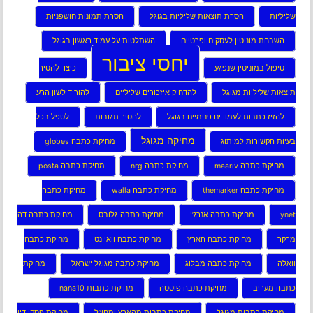
שליליות
הסרת תוצאות שליליות בגוגל
הסרת תמונות חושפניות
השבחת מוניטין לעסקים ופרטיים
השתלטות על עמוד ראשון בגוגל
יחסי ציבור
טיפול במוניטין שנפגע
כיצד להסיר
תוצאות שליליות מגוגל
להדחיק איזכורים שליליים
להוריד לשון הרע
להזיז כתבות לעמודים פנימיים בגוגל
להסיר תגובות
לטפל בכל
מחיקה מגוגל
בעיות הקשורות למיתוג
מחיקת כתבה globes
מחיקת כתבה maariv
מחיקת כתבה nrg
מחיקת כתבה posta
מחיקת כתבה themarker
מחיקת כתבה walla
מחיקת כתבה
ynet
מחיקת כתבה אנרג’י
מחיקת כתבה גלובס
מחיקת כתבה דה
מרקר
מחיקת כתבה הארץ
מחיקת כתבה וואי נט
מחיקת כתבה
וואלה
מחיקת כתבה מבלוג
מחיקת כתבה מגוגל ישראל
מחיקת
כתבה מעריב
מחיקת כתבה פוסטה
מחיקת כתבות nana10
מחיקת כתבות מגוגל
מחיקת כתבות מהארץ ומחו”ל
מחיקת פסקי דין