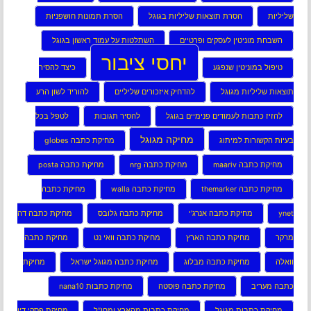
שליליות
הסרת תוצאות שליליות בגוגל
הסרת תמונות חושפניות
השבחת מוניטין לעסקים ופרטיים
השתלטות על עמוד ראשון בגוגל
יחסי ציבור
טיפול במוניטין שנפגע
כיצד להסיר
תוצאות שליליות מגוגל
להדחיק איזכורים שליליים
להוריד לשון הרע
להזיז כתבות לעמודים פנימיים בגוגל
להסיר תגובות
לטפל בכל
מחיקה מגוגל
בעיות הקשורות למיתוג
מחיקת כתבה globes
מחיקת כתבה maariv
מחיקת כתבה nrg
מחיקת כתבה posta
מחיקת כתבה themarker
מחיקת כתבה walla
מחיקת כתבה
ynet
מחיקת כתבה אנרג’י
מחיקת כתבה גלובס
מחיקת כתבה דה
מרקר
מחיקת כתבה הארץ
מחיקת כתבה וואי נט
מחיקת כתבה
וואלה
מחיקת כתבה מבלוג
מחיקת כתבה מגוגל ישראל
מחיקת
כתבה מעריב
מחיקת כתבה פוסטה
מחיקת כתבות nana10
מחיקת כתבות מגוגל
מחיקת כתבות מהארץ ומחו”ל
מחיקת פסקי דין