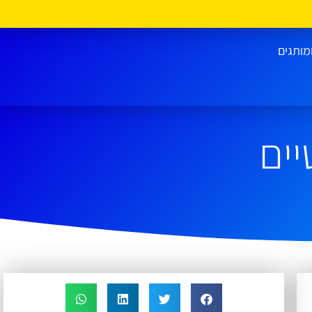
מותגים
ים