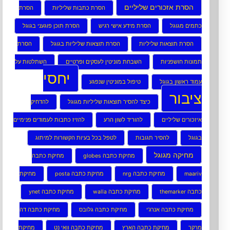
הסרת אזכורים שליליים
הסרת כתבות שליליות
הסרת
כתמים מגוגל
הסרת מידע אישי רגיש
הסרת תוכן פוגעני בגוגל
הסרת תוצאות שליליות
הסרת תוצאות שליליות בגוגל
הסרת
תמונות חושפניות
השבחת מוניטין לעסקים ופרטיים
השתלטות על
יחסי
עמוד ראשון בגוגל
טיפול במוניטין שנפגע
ציבור
כיצד להסיר תוצאות שליליות מגוגל
להדחיק
איזכורים שליליים
להוריד לשון הרע
להזיז כתבות לעמודים פנימיים
בגוגל
להסיר תגובות
לטפל בכל בעיות הקשורות למיתוג
מחיקה מגוגל
מחיקת כתבה globes
מחיקת כתבה
maariv
מחיקת כתבה nrg
מחיקת כתבה posta
מחיקת
כתבה themarker
מחיקת כתבה walla
מחיקת כתבה ynet
מחיקת כתבה אנרג’י
מחיקת כתבה גלובס
מחיקת כתבה דה
מרקר
מחיקת כתבה הארץ
מחיקת כתבה וואי נט
מחיקת