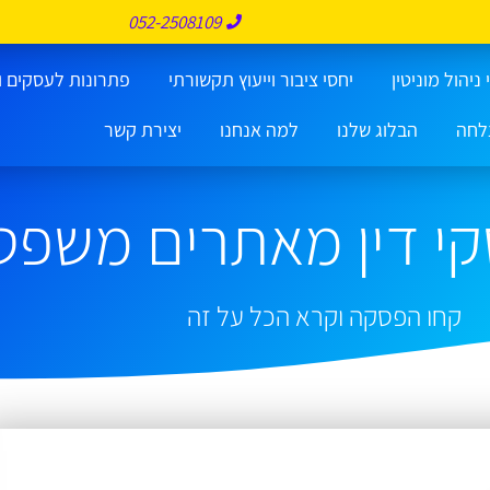
052-2508109
ניהול מוניטין
יחסי ציבור וייעוץ תקשורתי
פתרונות לעסקים ו
לחה
הבלוג שלנו
למה אנחנו
יצירת קשר
י דין מאתרים משפטי
קחו הפסקה וקרא הכל על זה