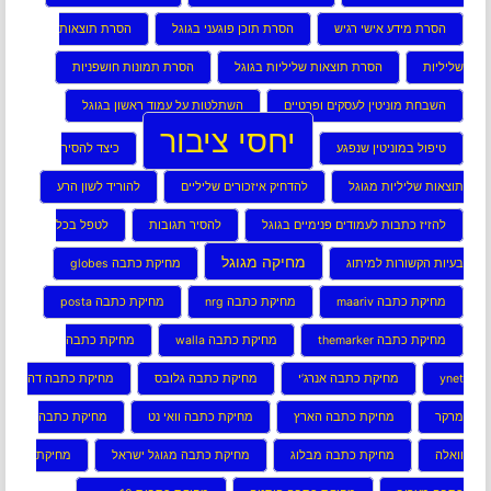
הסרת מידע אישי רגיש
הסרת תוכן פוגעני בגוגל
הסרת תוצאות
שליליות
הסרת תוצאות שליליות בגוגל
הסרת תמונות חושפניות
השבחת מוניטין לעסקים ופרטיים
השתלטות על עמוד ראשון בגוגל
יחסי ציבור
טיפול במוניטין שנפגע
כיצד להסיר
תוצאות שליליות מגוגל
להדחיק איזכורים שליליים
להוריד לשון הרע
להזיז כתבות לעמודים פנימיים בגוגל
להסיר תגובות
לטפל בכל
מחיקה מגוגל
בעיות הקשורות למיתוג
מחיקת כתבה globes
מחיקת כתבה maariv
מחיקת כתבה nrg
מחיקת כתבה posta
מחיקת כתבה themarker
מחיקת כתבה walla
מחיקת כתבה
ynet
מחיקת כתבה אנרג’י
מחיקת כתבה גלובס
מחיקת כתבה דה
מרקר
מחיקת כתבה הארץ
מחיקת כתבה וואי נט
מחיקת כתבה
וואלה
מחיקת כתבה מבלוג
מחיקת כתבה מגוגל ישראל
מחיקת