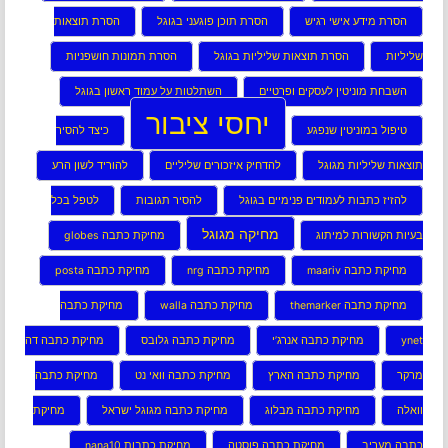
הסרת מידע אישי רגיש
הסרת תוכן פוגעני בגוגל
הסרת תוצאות
שליליות
הסרת תוצאות שליליות בגוגל
הסרת תמונות חושפניות
השבחת מוניטין לעסקים ופרטיים
השתלטות על עמוד ראשון בגוגל
יחסי ציבור
טיפול במוניטין שנפגע
כיצד להסיר
תוצאות שליליות מגוגל
להדחיק איזכורים שליליים
להוריד לשון הרע
להזיז כתבות לעמודים פנימיים בגוגל
להסיר תגובות
לטפל בכל
מחיקה מגוגל
בעיות הקשורות למיתוג
מחיקת כתבה globes
מחיקת כתבה maariv
מחיקת כתבה nrg
מחיקת כתבה posta
מחיקת כתבה themarker
מחיקת כתבה walla
מחיקת כתבה
ynet
מחיקת כתבה אנרג’י
מחיקת כתבה גלובס
מחיקת כתבה דה
מרקר
מחיקת כתבה הארץ
מחיקת כתבה וואי נט
מחיקת כתבה
וואלה
מחיקת כתבה מבלוג
מחיקת כתבה מגוגל ישראל
מחיקת
כתבה מעריב
מחיקת כתבה פוסטה
מחיקת כתבות nana10