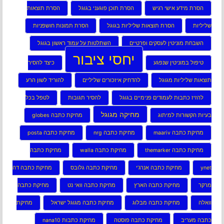
הסרת מידע אישי רגיש
הסרת תוכן פוגעני בגוגל
הסרת תוצאות
שליליות
הסרת תוצאות שליליות בגוגל
הסרת תמונות חושפניות
השבחת מוניטין לעסקים ופרטיים
השתלטות על עמוד ראשון בגוגל
יחסי ציבור
טיפול במוניטין שנפגע
כיצד להסיר
תוצאות שליליות מגוגל
להדחיק איזכורים שליליים
להוריד לשון הרע
להזיז כתבות לעמודים פנימיים בגוגל
להסיר תגובות
לטפל בכל
מחיקה מגוגל
בעיות הקשורות למיתוג
מחיקת כתבה globes
מחיקת כתבה maariv
מחיקת כתבה nrg
מחיקת כתבה posta
מחיקת כתבה themarker
מחיקת כתבה walla
מחיקת כתבה
ynet
מחיקת כתבה אנרג’י
מחיקת כתבה גלובס
מחיקת כתבה דה
מרקר
מחיקת כתבה הארץ
מחיקת כתבה וואי נט
מחיקת כתבה
וואלה
מחיקת כתבה מבלוג
מחיקת כתבה מגוגל ישראל
מחיקת
כתבה מעריב
מחיקת כתבה פוסטה
מחיקת כתבות nana10