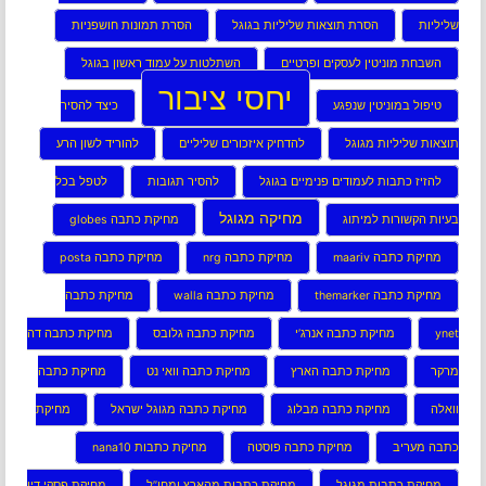
שליליות
הסרת תוצאות שליליות בגוגל
הסרת תמונות חושפניות
השבחת מוניטין לעסקים ופרטיים
השתלטות על עמוד ראשון בגוגל
יחסי ציבור
טיפול במוניטין שנפגע
כיצד להסיר
תוצאות שליליות מגוגל
להדחיק איזכורים שליליים
להוריד לשון הרע
להזיז כתבות לעמודים פנימיים בגוגל
להסיר תגובות
לטפל בכל
מחיקה מגוגל
בעיות הקשורות למיתוג
מחיקת כתבה globes
מחיקת כתבה maariv
מחיקת כתבה nrg
מחיקת כתבה posta
מחיקת כתבה themarker
מחיקת כתבה walla
מחיקת כתבה
ynet
מחיקת כתבה אנרג’י
מחיקת כתבה גלובס
מחיקת כתבה דה
מרקר
מחיקת כתבה הארץ
מחיקת כתבה וואי נט
מחיקת כתבה
וואלה
מחיקת כתבה מבלוג
מחיקת כתבה מגוגל ישראל
מחיקת
כתבה מעריב
מחיקת כתבה פוסטה
מחיקת כתבות nana10
מחיקת כתבות מגוגל
מחיקת כתבות מהארץ ומחו”ל
מחיקת פסקי דין