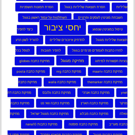
שליליות
הסרת תוצאות שליליות בגוגל
הסרת תמונות חושפניות
השבחת מוניטין לעסקים ופרטיים
השתלטות על עמוד ראשון בגוגל
יחסי ציבור
טיפול במוניטין שנפגע
כיצד להסיר
תוצאות שליליות מגוגל
להדחיק איזכורים שליליים
להוריד לשון הרע
להזיז כתבות לעמודים פנימיים בגוגל
להסיר תגובות
לטפל בכל
מחיקה מגוגל
בעיות הקשורות למיתוג
מחיקת כתבה globes
מחיקת כתבה maariv
מחיקת כתבה nrg
מחיקת כתבה posta
מחיקת כתבה themarker
מחיקת כתבה walla
מחיקת כתבה
ynet
מחיקת כתבה אנרג’י
מחיקת כתבה גלובס
מחיקת כתבה דה
מרקר
מחיקת כתבה הארץ
מחיקת כתבה וואי נט
מחיקת כתבה
וואלה
מחיקת כתבה מבלוג
מחיקת כתבה מגוגל ישראל
מחיקת
כתבה מעריב
מחיקת כתבה פוסטה
מחיקת כתבות nana10
מחיקת כתבות מגוגל
מחיקת כתבות מהארץ ומחו”ל
מחיקת פסקי דין