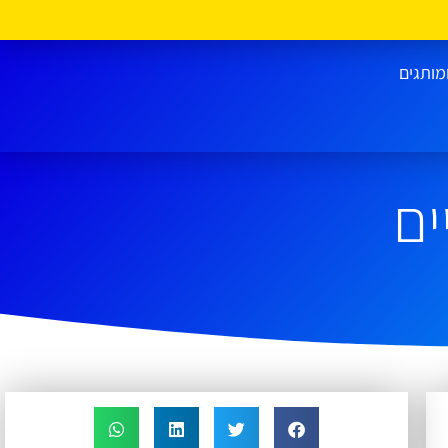
מותגים
ים