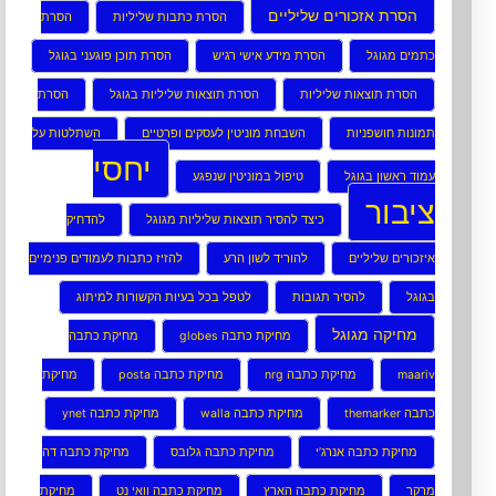
הסרת אזכורים שליליים
הסרת כתבות שליליות
הסרת
כתמים מגוגל
הסרת מידע אישי רגיש
הסרת תוכן פוגעני בגוגל
הסרת תוצאות שליליות
הסרת תוצאות שליליות בגוגל
הסרת
תמונות חושפניות
השבחת מוניטין לעסקים ופרטיים
השתלטות על
יחסי
עמוד ראשון בגוגל
טיפול במוניטין שנפגע
ציבור
כיצד להסיר תוצאות שליליות מגוגל
להדחיק
איזכורים שליליים
להוריד לשון הרע
להזיז כתבות לעמודים פנימיים
בגוגל
להסיר תגובות
לטפל בכל בעיות הקשורות למיתוג
מחיקה מגוגל
מחיקת כתבה globes
מחיקת כתבה
maariv
מחיקת כתבה nrg
מחיקת כתבה posta
מחיקת
כתבה themarker
מחיקת כתבה walla
מחיקת כתבה ynet
מחיקת כתבה אנרג’י
מחיקת כתבה גלובס
מחיקת כתבה דה
מרקר
מחיקת כתבה הארץ
מחיקת כתבה וואי נט
מחיקת