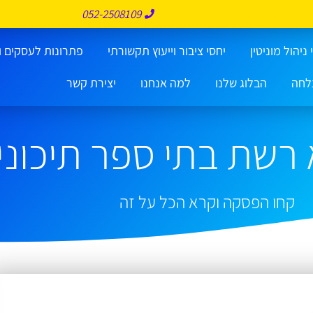
052-2508109
ניהול מוניטין
יחסי ציבור וייעוץ תקשורתי
פתרונות לעסקים ו
לחה
הבלוג שלנו
למה אנחנו
יצירת קשר
רשת בתי ספר תיכוני
קחו הפסקה וקרא הכל על זה