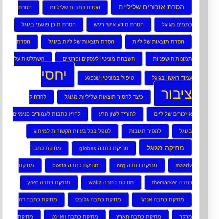
הסרת אזכורים שליליים
הסרת כתבות שליליות
הסרת
כתמים מגוגל
הסרת מידע אישי רגיש
הסרת תוכן פוגעני בגוגל
הסרת תוצאות שליליות
הסרת תוצאות שליליות בגוגל
הסרת
תמונות חושפניות
השבחת מוניטין לעסקים ופרטיים
השתלטות על
יחסי
עמוד ראשון בגוגל
טיפול במוניטין שנפגע
ציבור
כיצד להסיר תוצאות שליליות מגוגל
להדחיק
איזכורים שליליים
להוריד לשון הרע
להזיז כתבות לעמודים פנימיים
בגוגל
להסיר תגובות
לטפל בכל בעיות הקשורות למיתוג
מחיקה מגוגל
מחיקת כתבה globes
מחיקת כתבה
maariv
מחיקת כתבה nrg
מחיקת כתבה posta
מחיקת
כתבה themarker
מחיקת כתבה walla
מחיקת כתבה ynet
מחיקת כתבה אנרג’י
מחיקת כתבה גלובס
מחיקת כתבה דה
מרקר
מחיקת כתבה הארץ
מחיקת כתבה וואי נט
מחיקת