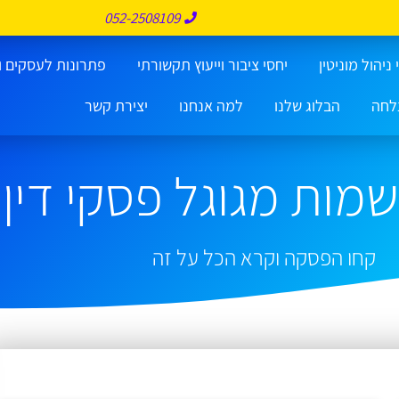
052-2508109
ניהול מוניטין
יחסי ציבור וייעוץ תקשורתי
פתרונות לעסקים ו
לחה
הבלוג שלנו
למה אנחנו
יצירת קשר
מות מגוגל פסקי דין
קחו הפסקה וקרא הכל על זה