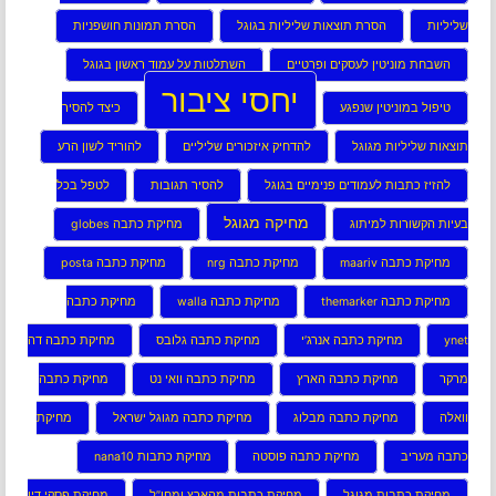
שליליות
הסרת תוצאות שליליות בגוגל
הסרת תמונות חושפניות
השבחת מוניטין לעסקים ופרטיים
השתלטות על עמוד ראשון בגוגל
יחסי ציבור
טיפול במוניטין שנפגע
כיצד להסיר
תוצאות שליליות מגוגל
להדחיק איזכורים שליליים
להוריד לשון הרע
להזיז כתבות לעמודים פנימיים בגוגל
להסיר תגובות
לטפל בכל
מחיקה מגוגל
בעיות הקשורות למיתוג
מחיקת כתבה globes
מחיקת כתבה maariv
מחיקת כתבה nrg
מחיקת כתבה posta
מחיקת כתבה themarker
מחיקת כתבה walla
מחיקת כתבה
ynet
מחיקת כתבה אנרג’י
מחיקת כתבה גלובס
מחיקת כתבה דה
מרקר
מחיקת כתבה הארץ
מחיקת כתבה וואי נט
מחיקת כתבה
וואלה
מחיקת כתבה מבלוג
מחיקת כתבה מגוגל ישראל
מחיקת
כתבה מעריב
מחיקת כתבה פוסטה
מחיקת כתבות nana10
מחיקת כתבות מגוגל
מחיקת כתבות מהארץ ומחו”ל
מחיקת פסקי דין