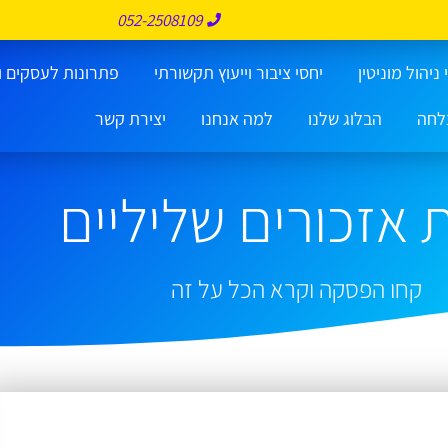
052-2508109
ניהול מוניטין
יחסי ציבור וייעוץ תקשורתי
פתרונות לעסקים ו
לחה
הבלוג שלנו
למה אנחנו
יצירת קשר
 אזכורים שליליים
קחו הפסקה וקרא הכל על זה