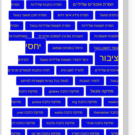
הסרת אזכורים שליליים
הסרת כתבות שליליות
הסרת
כתמים מגוגל
הסרת מידע אישי רגיש
הסרת תוכן פוגעני בגוגל
הסרת תוצאות שליליות
הסרת תוצאות שליליות בגוגל
הסרת
תמונות חושפניות
השבחת מוניטין לעסקים ופרטיים
השתלטות על
יחסי
עמוד ראשון בגוגל
טיפול במוניטין שנפגע
ציבור
כיצד להסיר תוצאות שליליות מגוגל
להדחיק
איזכורים שליליים
להוריד לשון הרע
להזיז כתבות לעמודים פנימיים
בגוגל
להסיר תגובות
לטפל בכל בעיות הקשורות למיתוג
מחיקה מגוגל
מחיקת כתבה globes
מחיקת כתבה
maariv
מחיקת כתבה nrg
מחיקת כתבה posta
מחיקת
כתבה themarker
מחיקת כתבה walla
מחיקת כתבה ynet
מחיקת כתבה אנרג’י
מחיקת כתבה גלובס
מחיקת כתבה דה
מרקר
מחיקת כתבה הארץ
מחיקת כתבה וואי נט
מחיקת