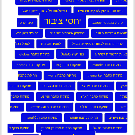
שליליות
הסרת תוצאות שליליות בגוגל
הסרת תמונות חושפניות
השבחת מוניטין לעסקים ופרטיים
השתלטות על עמוד ראשון בגוגל
יחסי ציבור
טיפול במוניטין שנפגע
כיצד להסיר
תוצאות שליליות מגוגל
להדחיק איזכורים שליליים
להוריד לשון הרע
להזיז כתבות לעמודים פנימיים בגוגל
להסיר תגובות
לטפל בכל
מחיקה מגוגל
בעיות הקשורות למיתוג
מחיקת כתבה globes
מחיקת כתבה maariv
מחיקת כתבה nrg
מחיקת כתבה posta
מחיקת כתבה themarker
מחיקת כתבה walla
מחיקת כתבה
ynet
מחיקת כתבה אנרג’י
מחיקת כתבה גלובס
מחיקת כתבה דה
מרקר
מחיקת כתבה הארץ
מחיקת כתבה וואי נט
מחיקת כתבה
וואלה
מחיקת כתבה מבלוג
מחיקת כתבה מגוגל ישראל
מחיקת
כתבה מעריב
מחיקת כתבה פוסטה
מחיקת כתבות nana10
מחיקת כתבות מגוגל
מחיקת כתבות מהארץ ומחו”ל
מחיקת פסקי דין