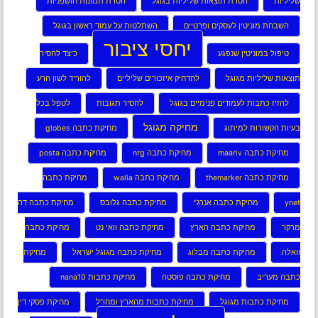
שליליות
הסרת תוצאות שליליות בגוגל
הסרת תמונות חושפניות
השבחת מוניטין לעסקים ופרטיים
השתלטות על עמוד ראשון בגוגל
יחסי ציבור
טיפול במוניטין שנפגע
כיצד להסיר
תוצאות שליליות מגוגל
להדחיק איזכורים שליליים
להוריד לשון הרע
להזיז כתבות לעמודים פנימיים בגוגל
להסיר תגובות
לטפל בכל
מחיקה מגוגל
בעיות הקשורות למיתוג
מחיקת כתבה globes
מחיקת כתבה maariv
מחיקת כתבה nrg
מחיקת כתבה posta
מחיקת כתבה themarker
מחיקת כתבה walla
מחיקת כתבה
ynet
מחיקת כתבה אנרג’י
מחיקת כתבה גלובס
מחיקת כתבה דה
מרקר
מחיקת כתבה הארץ
מחיקת כתבה וואי נט
מחיקת כתבה
וואלה
מחיקת כתבה מבלוג
מחיקת כתבה מגוגל ישראל
מחיקת
כתבה מעריב
מחיקת כתבה פוסטה
מחיקת כתבות nana10
מחיקת כתבות מגוגל
מחיקת כתבות מהארץ ומחו”ל
מחיקת פסקי דין