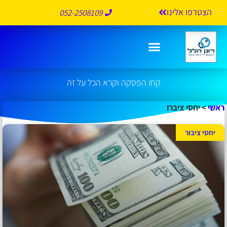
הצטרפו אלינו
052-2508109
יחסי ציברו
קחו הפסקה וקרא הכל על זה
ראשי
>
יחסי ציברו
יחסי ציבור