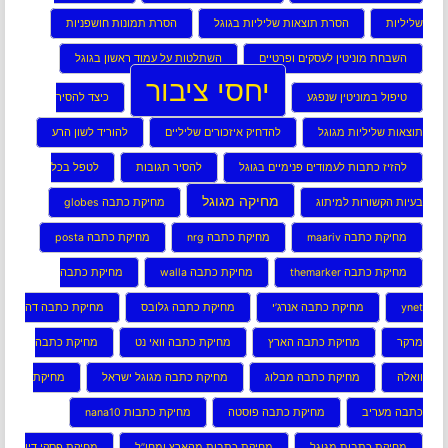
שליליות
הסרת תוצאות שליליות בגוגל
הסרת תמונות חושפניות
השבחת מוניטין לעסקים ופרטיים
השתלטות על עמוד ראשון בגוגל
יחסי ציבור
טיפול במוניטין שנפגע
כיצד להסיר
תוצאות שליליות מגוגל
להדחיק איזכורים שליליים
להוריד לשון הרע
להזיז כתבות לעמודים פנימיים בגוגל
להסיר תגובות
לטפל בכל
מחיקה מגוגל
בעיות הקשורות למיתוג
מחיקת כתבה globes
מחיקת כתבה maariv
מחיקת כתבה nrg
מחיקת כתבה posta
מחיקת כתבה themarker
מחיקת כתבה walla
מחיקת כתבה
ynet
מחיקת כתבה אנרג’י
מחיקת כתבה גלובס
מחיקת כתבה דה
מרקר
מחיקת כתבה הארץ
מחיקת כתבה וואי נט
מחיקת כתבה
וואלה
מחיקת כתבה מבלוג
מחיקת כתבה מגוגל ישראל
מחיקת
כתבה מעריב
מחיקת כתבה פוסטה
מחיקת כתבות nana10
מחיקת כתבות מגוגל
מחיקת כתבות מהארץ ומחו”ל
מחיקת פסקי דין