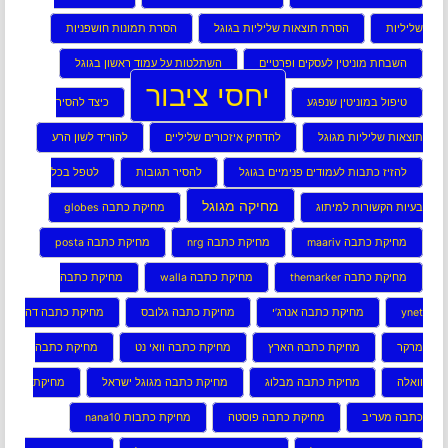
שליליות
הסרת תוצאות שליליות בגוגל
הסרת תמונות חושפניות
השבחת מוניטין לעסקים ופרטיים
השתלטות על עמוד ראשון בגוגל
יחסי ציבור
טיפול במוניטין שנפגע
כיצד להסיר
תוצאות שליליות מגוגל
להדחיק איזכורים שליליים
להוריד לשון הרע
להזיז כתבות לעמודים פנימיים בגוגל
להסיר תגובות
לטפל בכל
מחיקה מגוגל
בעיות הקשורות למיתוג
מחיקת כתבה globes
מחיקת כתבה maariv
מחיקת כתבה nrg
מחיקת כתבה posta
מחיקת כתבה themarker
מחיקת כתבה walla
מחיקת כתבה
ynet
מחיקת כתבה אנרג’י
מחיקת כתבה גלובס
מחיקת כתבה דה
מרקר
מחיקת כתבה הארץ
מחיקת כתבה וואי נט
מחיקת כתבה
וואלה
מחיקת כתבה מבלוג
מחיקת כתבה מגוגל ישראל
מחיקת
כתבה מעריב
מחיקת כתבה פוסטה
מחיקת כתבות nana10