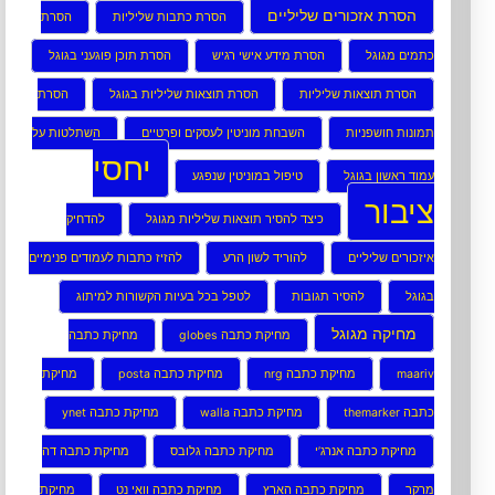
הסרת אזכורים שליליים
הסרת כתבות שליליות
הסרת
כתמים מגוגל
הסרת מידע אישי רגיש
הסרת תוכן פוגעני בגוגל
הסרת תוצאות שליליות
הסרת תוצאות שליליות בגוגל
הסרת
תמונות חושפניות
השבחת מוניטין לעסקים ופרטיים
השתלטות על
יחסי
עמוד ראשון בגוגל
טיפול במוניטין שנפגע
ציבור
כיצד להסיר תוצאות שליליות מגוגל
להדחיק
איזכורים שליליים
להוריד לשון הרע
להזיז כתבות לעמודים פנימיים
בגוגל
להסיר תגובות
לטפל בכל בעיות הקשורות למיתוג
מחיקה מגוגל
מחיקת כתבה globes
מחיקת כתבה
maariv
מחיקת כתבה nrg
מחיקת כתבה posta
מחיקת
כתבה themarker
מחיקת כתבה walla
מחיקת כתבה ynet
מחיקת כתבה אנרג’י
מחיקת כתבה גלובס
מחיקת כתבה דה
מרקר
מחיקת כתבה הארץ
מחיקת כתבה וואי נט
מחיקת