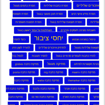
אזכורים שליליים
הסרת כתבות שליליות
הסרת כתמים מגוגל
הסרת מידע אישי רגיש
הסרת תוכן פוגעני בגוגל
הסרת תוצאות
שליליות
הסרת תוצאות שליליות בגוגל
הסרת תמונות חושפניות
השבחת מוניטין לעסקים ופרטיים
השתלטות על עמוד ראשון בגוגל
יחסי ציבור
טיפול במוניטין שנפגע
כיצד להסיר
תוצאות שליליות מגוגל
להדחיק איזכורים שליליים
להוריד לשון הרע
להזיז כתבות לעמודים פנימיים בגוגל
להסיר תגובות
לטפל בכל
מחיקה מגוגל
בעיות הקשורות למיתוג
מחיקת כתבה globes
מחיקת כתבה maariv
מחיקת כתבה nrg
מחיקת כתבה posta
מחיקת כתבה themarker
מחיקת כתבה walla
מחיקת כתבה
ynet
מחיקת כתבה אנרג’י
מחיקת כתבה גלובס
מחיקת כתבה דה
מרקר
מחיקת כתבה הארץ
מחיקת כתבה וואי נט
מחיקת כתבה