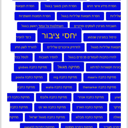
הסרת מידע אישי רגיש
הסרת תוכן פוגעני בגוגל
הסרת תוצאות
שליליות
הסרת תוצאות שליליות בגוגל
הסרת תמונות חושפניות
השבחת מוניטין לעסקים ופרטיים
השתלטות על עמוד ראשון בגוגל
יחסי ציבור
טיפול במוניטין שנפגע
כיצד להסיר
תוצאות שליליות מגוגל
להדחיק איזכורים שליליים
להוריד לשון הרע
להזיז כתבות לעמודים פנימיים בגוגל
להסיר תגובות
לטפל בכל
מחיקה מגוגל
בעיות הקשורות למיתוג
מחיקת כתבה globes
מחיקת כתבה maariv
מחיקת כתבה nrg
מחיקת כתבה posta
מחיקת כתבה themarker
מחיקת כתבה walla
מחיקת כתבה
ynet
מחיקת כתבה אנרג’י
מחיקת כתבה גלובס
מחיקת כתבה דה
מרקר
מחיקת כתבה הארץ
מחיקת כתבה וואי נט
מחיקת כתבה
וואלה
מחיקת כתבה מבלוג
מחיקת כתבה מגוגל ישראל
מחיקת
כתבה מעריב
מחיקת כתבה פוסטה
מחיקת כתבות nana10