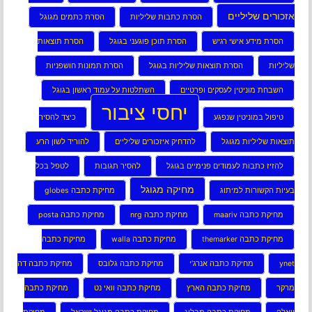
אזכורים שליליים
הסרת כתבות שליליות
הסרת כתמים מגוגל
הסרת מידע אישי רגיש
הסרת תוכן פוגעני בגוגל
הסרת תוצאות
שליליות
הסרת תוצאות שליליות בגוגל
הסרת תמונות חושפניות
השבחת מוניטין לעסקים ופרטיים
השתלטות על עמוד ראשון בגוגל
יחסי ציבור
טיפול במוניטין שנפגע
כיצד להסיר
תוצאות שליליות מגוגל
להדחיק איזכורים שליליים
להוריד לשון הרע
להזיז כתבות לעמודים פנימיים בגוגל
להסיר תגובות
לטפל בכל
מחיקה מגוגל
בעיות הקשורות למיתוג
מחיקת כתבה globes
מחיקת כתבה maariv
מחיקת כתבה nrg
מחיקת כתבה posta
מחיקת כתבה themarker
מחיקת כתבה walla
מחיקת כתבה
ynet
מחיקת כתבה אנרג’י
מחיקת כתבה גלובס
מחיקת כתבה דה
מרקר
מחיקת כתבה הארץ
מחיקת כתבה וואי נט
מחיקת כתבה