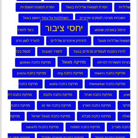
שליליות
הסרת תוצאות שליליות בגוגל
הסרת תמונות חושפניות
השבחת מוניטין לעסקים ופרטיים
השתלטות על עמוד ראשון בגוגל
יחסי ציבור
טיפול במוניטין שנפגע
כיצד להסיר
תוצאות שליליות מגוגל
להדחיק איזכורים שליליים
להוריד לשון הרע
להזיז כתבות לעמודים פנימיים בגוגל
להסיר תגובות
לטפל בכל
מחיקה מגוגל
בעיות הקשורות למיתוג
מחיקת כתבה globes
מחיקת כתבה maariv
מחיקת כתבה nrg
מחיקת כתבה posta
מחיקת כתבה themarker
מחיקת כתבה walla
מחיקת כתבה
ynet
מחיקת כתבה אנרג’י
מחיקת כתבה גלובס
מחיקת כתבה דה
מרקר
מחיקת כתבה הארץ
מחיקת כתבה וואי נט
מחיקת כתבה
וואלה
מחיקת כתבה מבלוג
מחיקת כתבה מגוגל ישראל
מחיקת
כתבה מעריב
מחיקת כתבה פוסטה
מחיקת כתבות nana10
מחיקת כתבות מגוגל
מחיקת כתבות מהארץ ומחו”ל
מחיקת פסקי דין