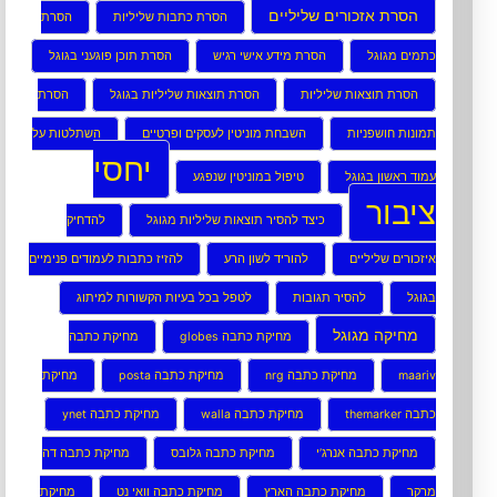
הסרת אזכורים שליליים
הסרת כתבות שליליות
הסרת
כתמים מגוגל
הסרת מידע אישי רגיש
הסרת תוכן פוגעני בגוגל
הסרת תוצאות שליליות
הסרת תוצאות שליליות בגוגל
הסרת
תמונות חושפניות
השבחת מוניטין לעסקים ופרטיים
השתלטות על
יחסי
עמוד ראשון בגוגל
טיפול במוניטין שנפגע
ציבור
כיצד להסיר תוצאות שליליות מגוגל
להדחיק
איזכורים שליליים
להוריד לשון הרע
להזיז כתבות לעמודים פנימיים
בגוגל
להסיר תגובות
לטפל בכל בעיות הקשורות למיתוג
מחיקה מגוגל
מחיקת כתבה globes
מחיקת כתבה
maariv
מחיקת כתבה nrg
מחיקת כתבה posta
מחיקת
כתבה themarker
מחיקת כתבה walla
מחיקת כתבה ynet
מחיקת כתבה אנרג’י
מחיקת כתבה גלובס
מחיקת כתבה דה
מרקר
מחיקת כתבה הארץ
מחיקת כתבה וואי נט
מחיקת