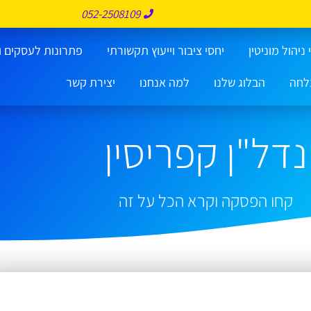
052-2508109
ניהול מוניטין
יחסי ציבור וייעוץ תקשורתי
פתרונות לעסקים ו
לחה
הבלוג שלנו
למה אנחנו
יצירת קשר
נדל"ן קפריסין
קחו הפסקה וקרא הכל על זה