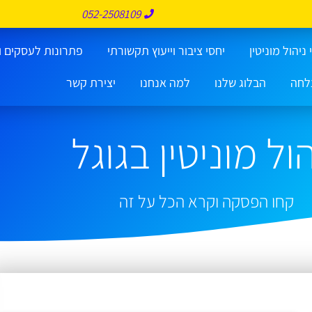
052-2508109
ניהול מוניטין
יחסי ציבור וייעוץ תקשורתי
פתרונות לעסקים ו
לחה
הבלוג שלנו
למה אנחנו
יצירת קשר
ול מוניטין בגוגל
קחו הפסקה וקרא הכל על זה