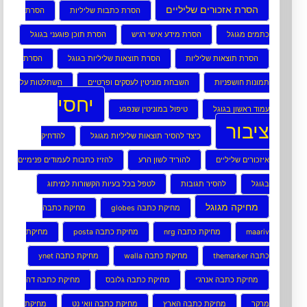
הסרת אזכורים שליליים
הסרת כתבות שליליות
הסרת
כתמים מגוגל
הסרת מידע אישי רגיש
הסרת תוכן פוגעני בגוגל
הסרת תוצאות שליליות
הסרת תוצאות שליליות בגוגל
הסרת
תמונות חושפניות
השבחת מוניטין לעסקים ופרטיים
השתלטות על
יחסי
עמוד ראשון בגוגל
טיפול במוניטין שנפגע
ציבור
כיצד להסיר תוצאות שליליות מגוגל
להדחיק
איזכורים שליליים
להוריד לשון הרע
להזיז כתבות לעמודים פנימיים
בגוגל
להסיר תגובות
לטפל בכל בעיות הקשורות למיתוג
מחיקה מגוגל
מחיקת כתבה globes
מחיקת כתבה
maariv
מחיקת כתבה nrg
מחיקת כתבה posta
מחיקת
כתבה themarker
מחיקת כתבה walla
מחיקת כתבה ynet
מחיקת כתבה אנרג’י
מחיקת כתבה גלובס
מחיקת כתבה דה
מרקר
מחיקת כתבה הארץ
מחיקת כתבה וואי נט
מחיקת