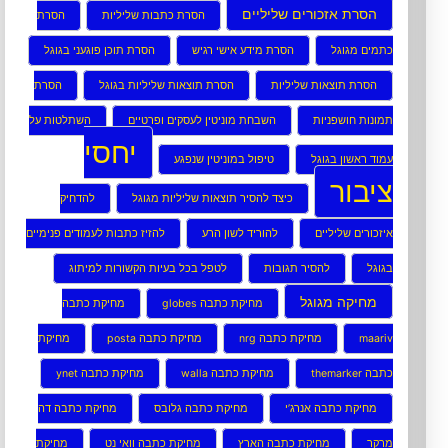
הסרת אזכורים שליליים
הסרת כתבות שליליות
הסרת
כתמים מגוגל
הסרת מידע אישי רגיש
הסרת תוכן פוגעני בגוגל
הסרת תוצאות שליליות
הסרת תוצאות שליליות בגוגל
הסרת
תמונות חושפניות
השבחת מוניטין לעסקים ופרטיים
השתלטות על
יחסי
עמוד ראשון בגוגל
טיפול במוניטין שנפגע
ציבור
כיצד להסיר תוצאות שליליות מגוגל
להדחיק
איזכורים שליליים
להוריד לשון הרע
להזיז כתבות לעמודים פנימיים
בגוגל
להסיר תגובות
לטפל בכל בעיות הקשורות למיתוג
מחיקה מגוגל
מחיקת כתבה globes
מחיקת כתבה
maariv
מחיקת כתבה nrg
מחיקת כתבה posta
מחיקת
כתבה themarker
מחיקת כתבה walla
מחיקת כתבה ynet
מחיקת כתבה אנרג’י
מחיקת כתבה גלובס
מחיקת כתבה דה
מרקר
מחיקת כתבה הארץ
מחיקת כתבה וואי נט
מחיקת