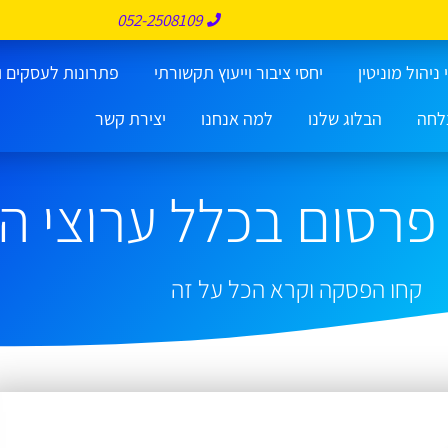
052-2508109
ניהול מוניטין
יחסי ציבור וייעוץ תקשורתי
פתרונות לעסקים ו
לחה
הבלוג שלנו
למה אנחנו
יצירת קשר
 פרסום בכלל ערוצי ה
קחו הפסקה וקרא הכל על זה