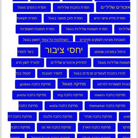
אזכורים שליליים
הסרת כתבות שליליות
הסרת כתמים מגוגל
הסרת מידע אישי רגיש
הסרת תוכן פוגעני בגוגל
הסרת תוצאות
שליליות
הסרת תוצאות שליליות בגוגל
הסרת תמונות חושפניות
השבחת מוניטין לעסקים ופרטיים
השתלטות על עמוד ראשון בגוגל
יחסי ציבור
טיפול במוניטין שנפגע
כיצד להסיר
תוצאות שליליות מגוגל
להדחיק איזכורים שליליים
להוריד לשון הרע
להזיז כתבות לעמודים פנימיים בגוגל
להסיר תגובות
לטפל בכל
מחיקה מגוגל
בעיות הקשורות למיתוג
מחיקת כתבה globes
מחיקת כתבה maariv
מחיקת כתבה nrg
מחיקת כתבה posta
מחיקת כתבה themarker
מחיקת כתבה walla
מחיקת כתבה
ynet
מחיקת כתבה אנרג’י
מחיקת כתבה גלובס
מחיקת כתבה דה
מרקר
מחיקת כתבה הארץ
מחיקת כתבה וואי נט
מחיקת כתבה