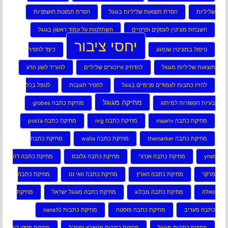
שליליות
הסרת תוצאות שליליות בגוגל
הסרת תמונות חושפניות
השבחת מוניטין לעסקים ופרטיים
השתלטות על עמוד ראשון בגוגל
יחסי ציבור
טיפול במוניטין שנפגע
כיצד להסיר
תוצאות שליליות מגוגל
להדחיק איזכורים שליליים
להוריד לשון הרע
להזיז כתבות לעמודים פנימיים בגוגל
להסיר תגובות
לטפל בכל
מחיקה מגוגל
בעיות הקשורות למיתוג
מחיקת כתבה globes
מחיקת כתבה maariv
מחיקת כתבה nrg
מחיקת כתבה posta
מחיקת כתבה themarker
מחיקת כתבה walla
מחיקת כתבה
ynet
מחיקת כתבה אנרג’י
מחיקת כתבה גלובס
מחיקת כתבה דה
מרקר
מחיקת כתבה הארץ
מחיקת כתבה וואי נט
מחיקת כתבה
וואלה
מחיקת כתבה מבלוג
מחיקת כתבה מגוגל ישראל
מחיקת
כתבה מעריב
מחיקת כתבה פוסטה
מחיקת כתבות nana10
מחיקת כתבות מגוגל
מחיקת כתבות מהארץ ומחו”ל
מחיקת פסקי דין