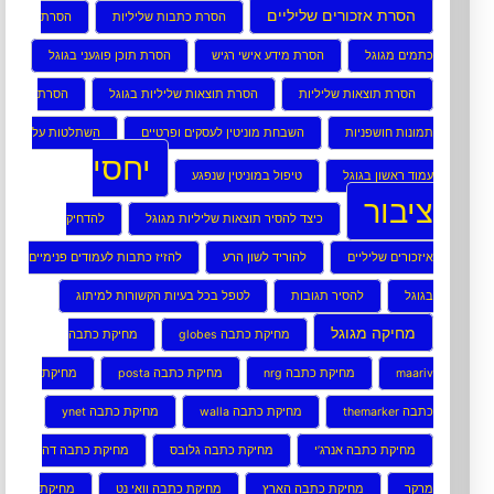
הסרת אזכורים שליליים
הסרת כתבות שליליות
הסרת
כתמים מגוגל
הסרת מידע אישי רגיש
הסרת תוכן פוגעני בגוגל
הסרת תוצאות שליליות
הסרת תוצאות שליליות בגוגל
הסרת
תמונות חושפניות
השבחת מוניטין לעסקים ופרטיים
השתלטות על
יחסי
עמוד ראשון בגוגל
טיפול במוניטין שנפגע
ציבור
כיצד להסיר תוצאות שליליות מגוגל
להדחיק
איזכורים שליליים
להוריד לשון הרע
להזיז כתבות לעמודים פנימיים
בגוגל
להסיר תגובות
לטפל בכל בעיות הקשורות למיתוג
מחיקה מגוגל
מחיקת כתבה globes
מחיקת כתבה
maariv
מחיקת כתבה nrg
מחיקת כתבה posta
מחיקת
כתבה themarker
מחיקת כתבה walla
מחיקת כתבה ynet
מחיקת כתבה אנרג’י
מחיקת כתבה גלובס
מחיקת כתבה דה
מרקר
מחיקת כתבה הארץ
מחיקת כתבה וואי נט
מחיקת