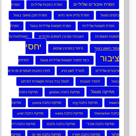
הסרת אזכורים שליליים
הסרת כתבות שליליות
הסרת
כתמים מגוגל
הסרת מידע אישי רגיש
הסרת תוכן פוגעני בגוגל
הסרת תוצאות שליליות
הסרת תוצאות שליליות בגוגל
הסרת
תמונות חושפניות
השבחת מוניטין לעסקים ופרטיים
השתלטות על
יחסי
עמוד ראשון בגוגל
טיפול במוניטין שנפגע
ציבור
כיצד להסיר תוצאות שליליות מגוגל
להדחיק
איזכורים שליליים
להוריד לשון הרע
להזיז כתבות לעמודים פנימיים
בגוגל
להסיר תגובות
לטפל בכל בעיות הקשורות למיתוג
מחיקה מגוגל
מחיקת כתבה globes
מחיקת כתבה
maariv
מחיקת כתבה nrg
מחיקת כתבה posta
מחיקת
כתבה themarker
מחיקת כתבה walla
מחיקת כתבה ynet
מחיקת כתבה אנרג’י
מחיקת כתבה גלובס
מחיקת כתבה דה
מרקר
מחיקת כתבה הארץ
מחיקת כתבה וואי נט
מחיקת