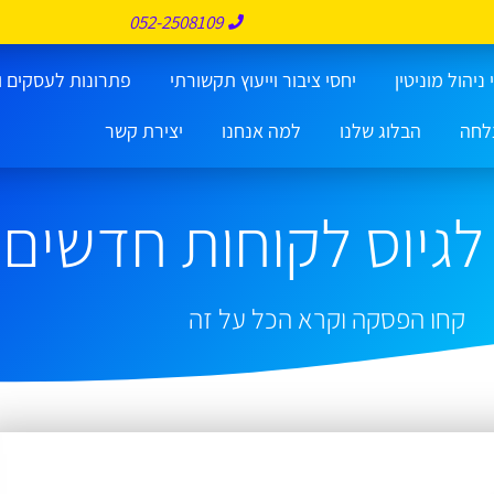
052-2508109
ניהול מוניטין
יחסי ציבור וייעוץ תקשורתי
פתרונות לעסקים ו
לחה
הבלוג שלנו
למה אנחנו
יצירת קשר
לגיוס לקוחות חדשים
קחו הפסקה וקרא הכל על זה