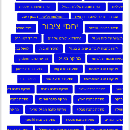
שליליות
הסרת תוצאות שליליות בגוגל
הסרת תמונות חושפניות
השבחת מוניטין לעסקים ופרטיים
השתלטות על עמוד ראשון בגוגל
יחסי ציבור
טיפול במוניטין שנפגע
כיצד להסיר
תוצאות שליליות מגוגל
להדחיק איזכורים שליליים
להוריד לשון הרע
להזיז כתבות לעמודים פנימיים בגוגל
להסיר תגובות
לטפל בכל
מחיקה מגוגל
בעיות הקשורות למיתוג
מחיקת כתבה globes
מחיקת כתבה maariv
מחיקת כתבה nrg
מחיקת כתבה posta
מחיקת כתבה themarker
מחיקת כתבה walla
מחיקת כתבה
ynet
מחיקת כתבה אנרג’י
מחיקת כתבה גלובס
מחיקת כתבה דה
מרקר
מחיקת כתבה הארץ
מחיקת כתבה וואי נט
מחיקת כתבה
וואלה
מחיקת כתבה מבלוג
מחיקת כתבה מגוגל ישראל
מחיקת
כתבה מעריב
מחיקת כתבה פוסטה
מחיקת כתבות nana10
מחיקת כתבות מגוגל
מחיקת כתבות מהארץ ומחו”ל
מחיקת פסקי דין