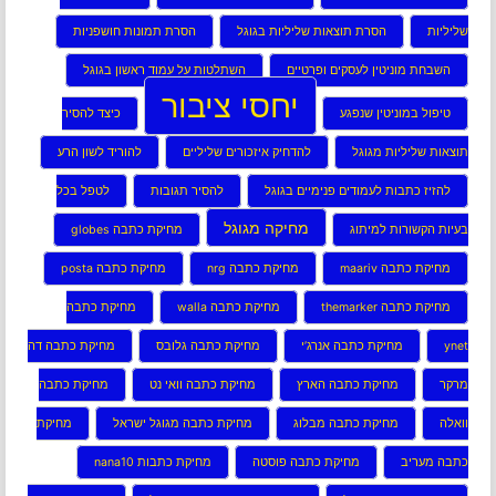
שליליות
הסרת תוצאות שליליות בגוגל
הסרת תמונות חושפניות
השבחת מוניטין לעסקים ופרטיים
השתלטות על עמוד ראשון בגוגל
יחסי ציבור
טיפול במוניטין שנפגע
כיצד להסיר
תוצאות שליליות מגוגל
להדחיק איזכורים שליליים
להוריד לשון הרע
להזיז כתבות לעמודים פנימיים בגוגל
להסיר תגובות
לטפל בכל
מחיקה מגוגל
בעיות הקשורות למיתוג
מחיקת כתבה globes
מחיקת כתבה maariv
מחיקת כתבה nrg
מחיקת כתבה posta
מחיקת כתבה themarker
מחיקת כתבה walla
מחיקת כתבה
ynet
מחיקת כתבה אנרג’י
מחיקת כתבה גלובס
מחיקת כתבה דה
מרקר
מחיקת כתבה הארץ
מחיקת כתבה וואי נט
מחיקת כתבה
וואלה
מחיקת כתבה מבלוג
מחיקת כתבה מגוגל ישראל
מחיקת
כתבה מעריב
מחיקת כתבה פוסטה
מחיקת כתבות nana10