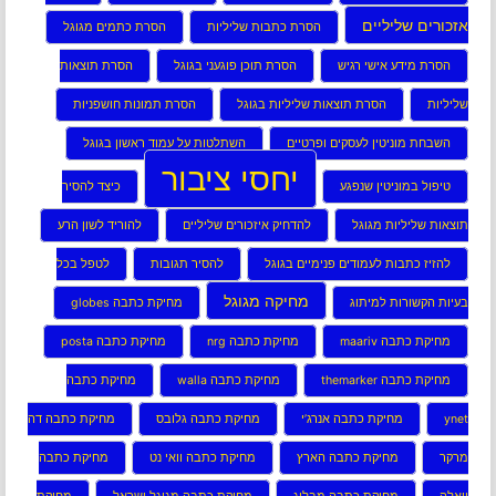
אזכורים שליליים
הסרת כתבות שליליות
הסרת כתמים מגוגל
הסרת מידע אישי רגיש
הסרת תוכן פוגעני בגוגל
הסרת תוצאות
שליליות
הסרת תוצאות שליליות בגוגל
הסרת תמונות חושפניות
השבחת מוניטין לעסקים ופרטיים
השתלטות על עמוד ראשון בגוגל
יחסי ציבור
טיפול במוניטין שנפגע
כיצד להסיר
תוצאות שליליות מגוגל
להדחיק איזכורים שליליים
להוריד לשון הרע
להזיז כתבות לעמודים פנימיים בגוגל
להסיר תגובות
לטפל בכל
מחיקה מגוגל
בעיות הקשורות למיתוג
מחיקת כתבה globes
מחיקת כתבה maariv
מחיקת כתבה nrg
מחיקת כתבה posta
מחיקת כתבה themarker
מחיקת כתבה walla
מחיקת כתבה
ynet
מחיקת כתבה אנרג’י
מחיקת כתבה גלובס
מחיקת כתבה דה
מרקר
מחיקת כתבה הארץ
מחיקת כתבה וואי נט
מחיקת כתבה