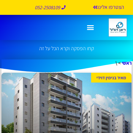
הצטרפו אלינו
052-2508109
\
קחו הפסקה וקרא הכל על זה
ראשי
>
\
מאיר בנימין דוידי